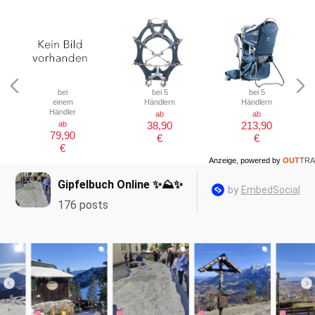
bei
bei 5
bei 5
einem
Händlern
Händlern
Händler
ab
ab
ab
38,90
213,90
79,90
€
€
€
Anzeige, powered by
OUT
TRA