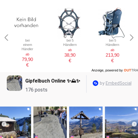
bei
bei 5
bei 5
einem
Händlern
Händlern
Händler
ab
ab
ab
38,90
213,90
79,90
€
€
€
Anzeige, powered by
OUT
TRA