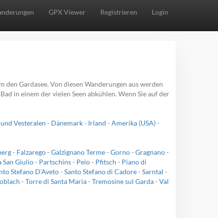
nderungen
GPX Viewer
Registrieren
Login
 um den Gardasee. Von diesen Wanderungen aus werden
m Bad in einem der vielen Seen abkühlen. Wenn Sie auf der
 und Vesteralen
-
Dänemark
-
Irland
-
Amerika (USA)
-
berg
-
Falzarego
-
Galzignano Terme
-
Gorno
-
Gragnano
-
 San Giulio
-
Partschins
-
Peio
-
Pfitsch
-
Piano di
nto Stefano D'Aveto
-
Santo Stefano di Cadore
-
Sarntal
-
oblach
-
Torre di Santa Maria
-
Tremosine sul Garda
-
Val