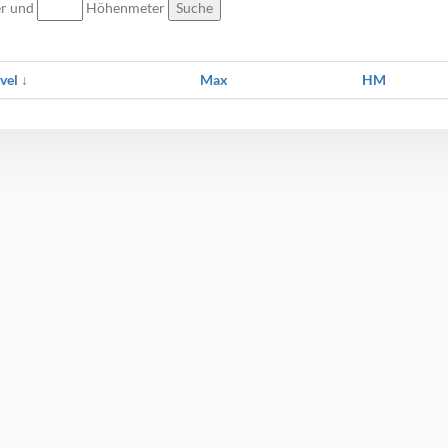
er und
Höhenmeter
Suche
vel
↓
Max
HM