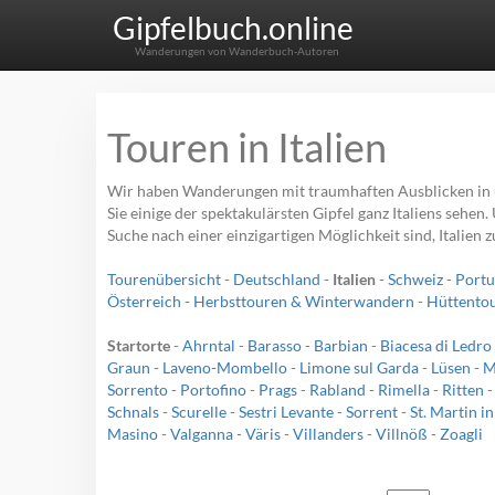
Gipfelbuch.online
Wanderungen von Wanderbuch-Autoren
Touren in Italien
Wir haben Wanderungen mit traumhaften Ausblicken in u
Sie einige der spektakulärsten Gipfel ganz Italiens sehe
Suche nach einer einzigartigen Möglichkeit sind, Italien 
Tourenübersicht
-
Deutschland
-
Italien
-
Schweiz
-
Portu
Österreich
-
Herbsttouren & Winterwandern
-
Hüttento
Startorte
-
Ahrntal
-
Barasso
-
Barbian
-
Biacesa di Ledro
Graun
-
Laveno-Mombello
-
Limone sul Garda
-
Lüsen
-
M
Sorrento
-
Portofino
-
Prags
-
Rabland
-
Rimella
-
Ritten
Schnals
-
Scurelle
-
Sestri Levante
-
Sorrent
-
St. Martin i
Masino
-
Valganna
-
Väris
-
Villanders
-
Villnöß
-
Zoagli