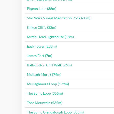
Wanderung
Pigeon Hole (36m)
Wanderung
Star Wars Sunset Meditation Rock (60m)
Wanderung
Kilkee Cliffs (32m)
Wanderung
Mizen Head Lighthouse (18m)
Wanderung
Eask Tower (238m)
Wanderung
James Fort (7m)
Wanderung
Ballycotton Cliff Walk (26m)
Wanderung
Mullagh More (179m)
Wanderung
Mullaghmore Loop (179m)
Wanderung
The Spinc Loop (355m)
Wanderung
Torc Mountain (535m)
Wanderung
The Spinc Glendalough Loop (355m)