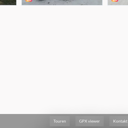
Touren
GPX viewer
Kontakt