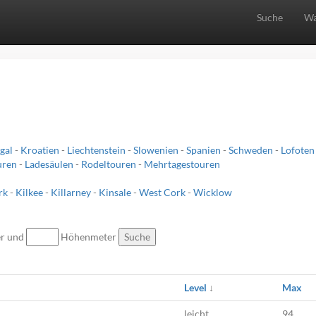
Suche
Wa
gal
-
Kroatien
-
Liechtenstein
-
Slowenien
-
Spanien
-
Schweden
-
Lofoten
uren
-
Ladesäulen
-
Rodeltouren
-
Mehrtagestouren
rk
-
Kilkee
-
Killarney
-
Kinsale
-
West Cork
-
Wicklow
er und
Höhenmeter
Suche
Level
↓
Max
leicht
94