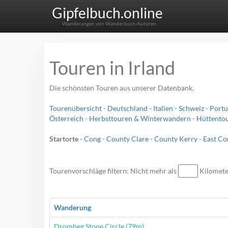
Gipfelbuch.online
Wanderungen von Wanderbuch-Autoren
Touren in Irland
Die schönsten Touren aus unserer Datenbank.
Tourenübersicht
-
Deutschland
-
Italien
-
Schweiz
-
Portu
Österreich
-
Herbsttouren & Winterwandern
-
Hüttento
Startorte
-
Cong
-
County Clare
-
County Kerry
-
East Co
Tourenvorschläge filtern: Nicht mehr als
Kilomet
Wanderung
Wanderung
Drombeg Stone Circle (79m)