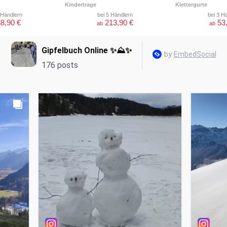
Kindertrage
Klettergurte
 Händlern
bei 5 Händlern
bei 3 H
8,90 €
213,90 €
53
ab
ab