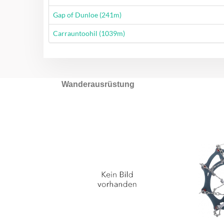
Wanderung
Gap of Dunloe (241m)
Wanderung
Carrauntoohil (1039m)
Wanderausrüstung