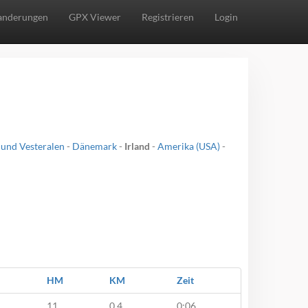
nderungen
GPX Viewer
Registrieren
Login
 und Vesteralen
-
Dänemark
-
Irland
-
Amerika (USA)
-
HM
KM
Zeit
11
0,4
0:06