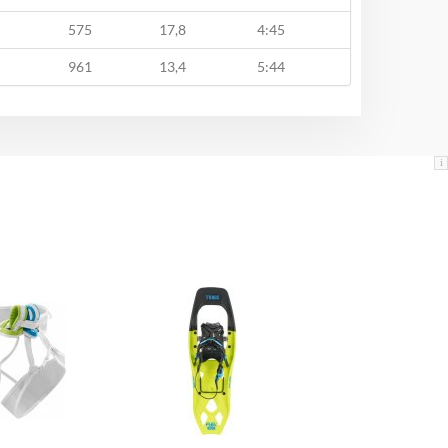
575
17,8
4:45
961
13,4
5:44
i