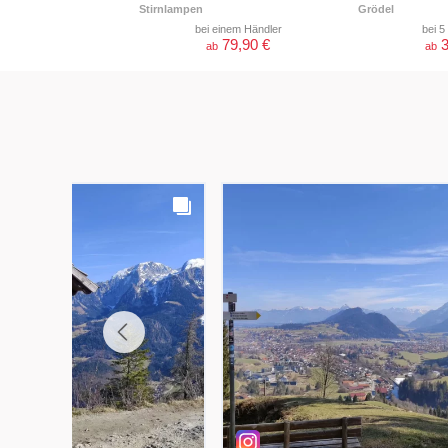
Stirnlampen
Grödel
bei einem Händler
bei 5
79,90 €
3
ab
ab