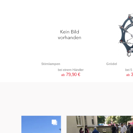
Stirnlampen
Grödel
bei einem Händler
bei 5
79,90 €
3
ab
ab