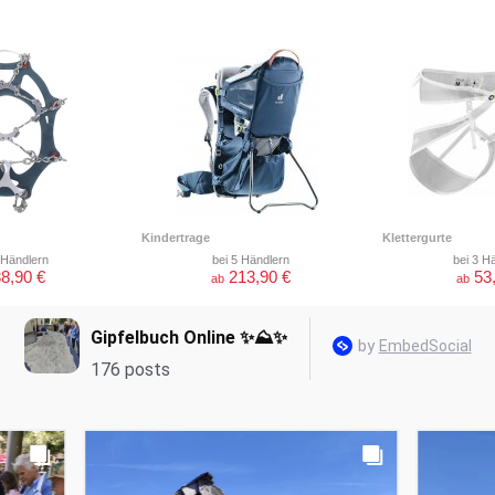
Kindertrage
Klettergurte
 Händlern
bei 5 Händlern
bei 3 H
8,90 €
213,90 €
53
ab
ab