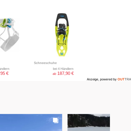
Schneeschuhe
ändlern
bei 4 Händlern
,95 €
187,90 €
ab
Anzeige, powered by
OUT
TRA