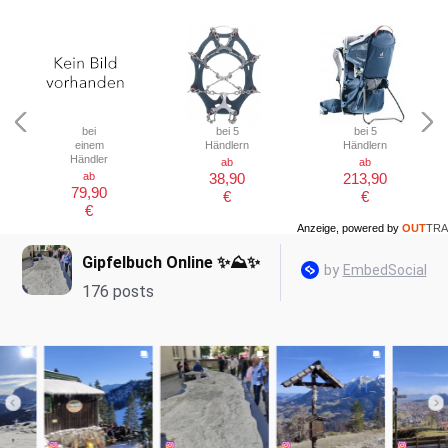
bei
bei 5
bei 5
einem
Händlern
Händlern
Händler
ab
ab
ab
38,90
213,90
79,90
€
€
€
Anzeige, powered by
OUT
TRA