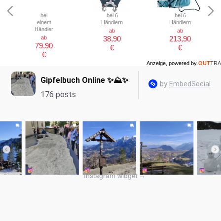
bei
bei 6
bei 6
einem
Händlern
Händlern
Händler
ab
ab
ab
38,90
213,90
79,90
€
€
€
Anzeige, powered by
OUT
TRA
Instagram widget
→